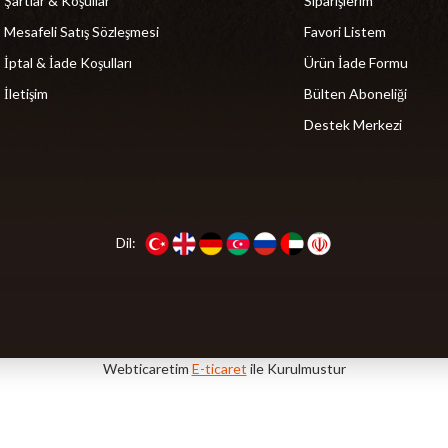
Şartlar & Koşullar
Siparişlerim
Mesafeli Satış Sözleşmesi
Favori Listem
İptal & İade Koşulları
Ürün İade Formu
İletişim
Bülten Aboneliği
Destek Merkezi
Dil:
Webticaretim
E-ticaret
ile Kurulmustur