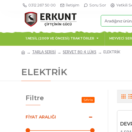
0312 267 50 00
İletişim
Soru Sor
Yetkili S
1.NESİL (2009 VE ÖNCESİ) TRAKTÖRLER
MEYVECİ SER
TARLA SERİSİ
SERVET 80_4_LÜKS
ELEKTRİK
ELEKTRİK
Filtre
Sıfırla
FIYAT ARALIĞI
DEVR
1.581