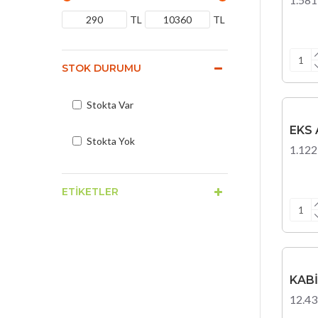
TL
TL
STOK DURUMU
Stokta Var
EKS
Stokta Yok
1.122
ETIKETLER
KAB
12.43