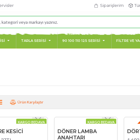
ervisler
Siparişlerim
Tü
İSİ
TARLA SERİSİ
90 100 110 125 SERİSİ
FİLTRE VE Y
Ürün Karşılaştır
GEÇ TES
KARGO BEDAVA
KARGO BEDAVA
E KESİCİ
DÖNER LAMBA
DÖR
ANAHTARI
,37TL
1.602