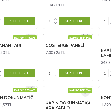
1.347,01TL
SEPETE EKLE
SEPETE EKLE
KARGO BEDAVA
KARGO BEDAVA
 ANAHTARI
GÖSTERGE PANELİ
KAB
,50TL
7.309,25TL
LAM
348,
SEPETE EKLE
SEPETE EKLE
KARGO BEDAVA
KARGO BEDAVA
İN DOKUNMATİĞİ
KON
KABİN DOKUNMATİĞİ
1,57TL
1.390
ARA KABLO