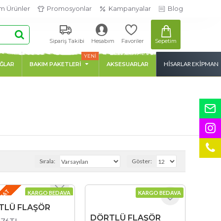
m Ürünler
Promosyonlar
Kampanyalar
Blog
Sepetim
Sipariş Takibi
Hesabım
Favoriler
YENİ
HİSARLAR EKİPMAN
AĞLAR
BAKIM PAKETLERİ
AKSESUARLAR
Sırala:
Göster:
LIMAT
KARGO BEDAVA
KARGO BEDAVA
TLÜ FLAŞÖR
DÖRTLÜ FLAŞÖR
,76TL