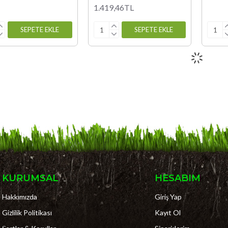
1.419,46TL
SEPETE EKLE
SEPETE EKLE
KURUMSAL
HESABIM
Hakkımızda
Giriş Yap
Gizlilik Politikası
Kayıt Ol