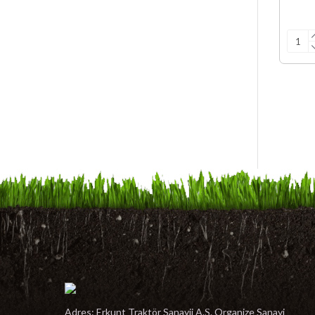
Adres: Erkunt Traktör Sanayii A.Ş. Organize Sanayi