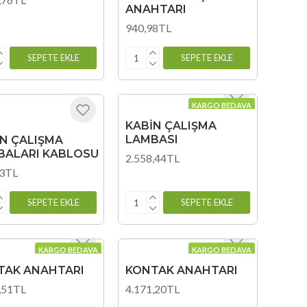
ANAHTARI
940,98TL
SEPETE EKLE
SEPETE EKLE
KARGO BEDAVA
KABİN ÇALIŞMA
LAMBASI
İN ÇALIŞMA
BALARI KABLOSU
2.558,44TL
83TL
SEPETE EKLE
SEPETE EKLE
KARGO BEDAVA
KARGO BEDAVA
TAK ANAHTARI
KONTAK ANAHTARI
,51TL
4.171,20TL