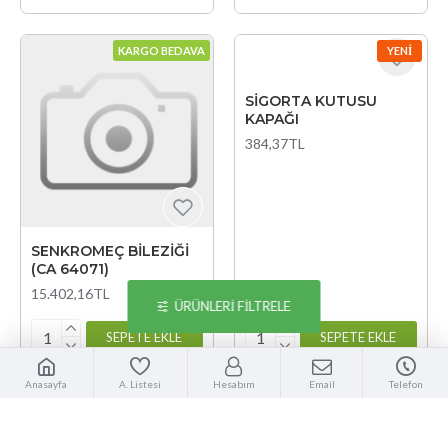
KARGO BEDAVA
YENI
SİGORTA KUTUSU
KAPAĞI
384,37TL
SENKROMEÇ BİLEZİĞİ
(CA 64071)
15.402,16TL
ÜRÜNLERI FILTRELE
SEPETE EKLE
SEPETE EKLE
Anasayfa
A. Listesi
Hesabım
Email
Telefon
KARGO BEDAVA
KARGO BEDAVA
SİNYAL KOLU