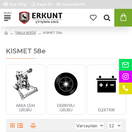
Üye Girişi
Kayıt Ol
Siparişlerim
TARLA SERİSİ
KISMET 58e
KISMET 58e
ARKA ÇEKİ
DEBRİYAJ
GRUBU
GRUBU
ELEKTRİK