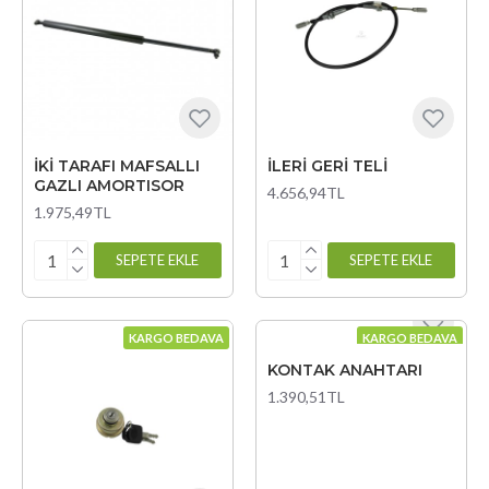
İKİ TARAFI MAFSALLI
İLERİ GERİ TELİ
GAZLI AMORTISOR
4.656,94TL
1.975,49TL
SEPETE EKLE
SEPETE EKLE
KARGO BEDAVA
KARGO BEDAVA
KONTAK ANAHTARI
1.390,51TL