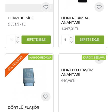
DEVRE KESİCİ
DÖNER LAMBA
ANAHTARI
1.581,37TL
1.347,01TL
SEPETE EKLE
SEPETE EKLE
GEÇ TESLIMAT
KARGO BEDAVA
KARGO BEDAVA
DÖRTLÜ FLAŞÖR
ANAHTARI
940,98TL
DÖRTLÜ FLAŞÖR