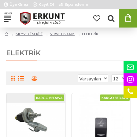
Üye Girişi
Kayıt Ol
Siparişlerim
MEYVECİ SERİSİ
SERVET 80.4 M
ELEKTRİK
ELEKTRİK
KARGO BEDAVA
KARGO BEDAVA