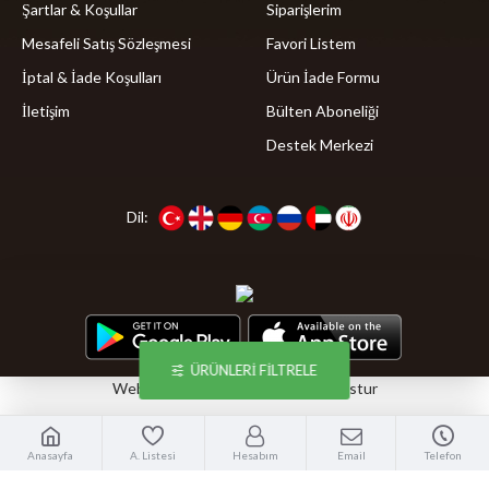
Şartlar & Koşullar
Siparişlerim
Mesafeli Satış Sözleşmesi
Favori Listem
İptal & İade Koşulları
Ürün İade Formu
İletişim
Bülten Aboneliği
Destek Merkezi
Dil:
ÜRÜNLERI FILTRELE
Webticaretim
E-ticaret
ile Kurulmustur
Anasayfa
A. Listesi
Hesabım
Email
Telefon