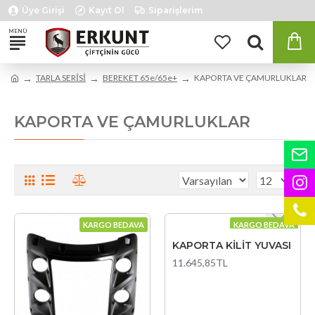
Üye Girişi
Kayıt Ol
Siparişlerim
TARLA SERİSİ
BEREKET 65e/65e+
KAPORTA VE ÇAMURLUKLAR
KAPORTA VE ÇAMURLUKLAR
KARGO BEDAVA
KARGO BEDAVA
KAPORTA KİLİT YUVASI
11.645,85TL