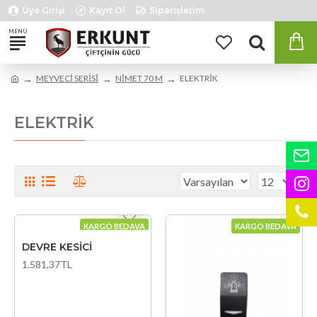
Üye Girişi
Kayıt Ol
Siparişlerim
MEYVECİ SERİSİ
NİMET 70 M
ELEKTRİK
ELEKTRİK
KARGO BEDAVA
KARGO BEDAVA
DEVRE KESİCİ
1.581,37TL