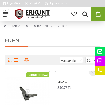
Üye Girişi
Kayıt Ol
Siparişlerim
TARLA SERİSİ
SERVET 80_4 /e+
FREN
FREN
KARGO BEDAVA
BİLYE
350,73TL