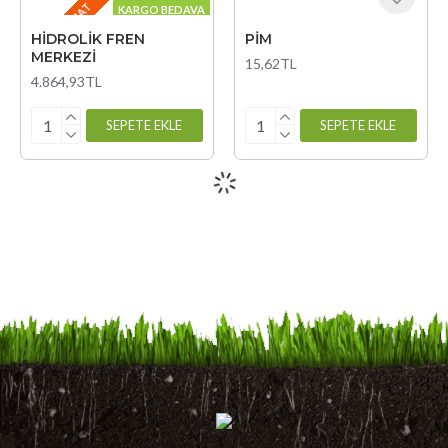
GEÇ TESLIMAT
KARGO BEDAVA
HİDROLİK FREN
PİM
MERKEZİ
15,62TL
4.864,93TL
SEPETE EKLE
SEPETE EKLE