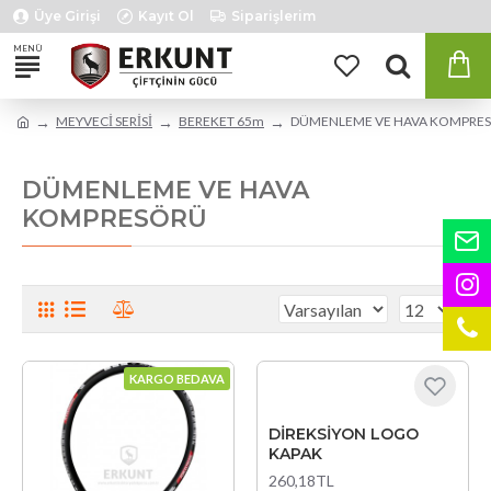
Üye Girişi
Kayıt Ol
Siparişlerim
MEYVECİ SERİSİ
BEREKET 65m
DÜMENLEME VE HAVA KOMPRE
DÜMENLEME VE HAVA
KOMPRESÖRÜ
KARGO BEDAVA
DİREKSİYON LOGO
KAPAK
260,18TL