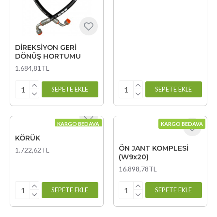
DİREKSİYON GERİ
DÖNÜŞ HORTUMU
1.684,81TL
SEPETE EKLE
SEPETE EKLE
KARGO BEDAVA
KARGO BEDAVA
KÖRÜK
ÖN JANT KOMPLESİ
1.722,62TL
(W9x20)
16.898,78TL
SEPETE EKLE
SEPETE EKLE